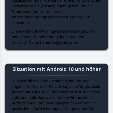
Zusätzlich müssen Sie auf der Monitoringsseite des
Zielgeräts in die „Einstellungen“ gehen und die
Expertenoption „Alternative
Anrufaufzeichnungsmethode für Android 10“
aktivieren.
Diese Methode hat einige Einschränkungen, die
unten in der Beschreibung der Situation mit
Android 10 und höher aufgeführt sind.
Situation mit Android 10 und höher
Nun was die neueren Versionen von Android
angeht. Ab Android 10 hat Google die Möglichkeit,
Anrufe mit Apps von Drittanbietern aufzuzeichnen,
vollständig blockiert. Aus diesem Grund ist die
Aufzeichnung von Telefongesprächen unmöglich
geworden – Aufzeichnungen erfolgen ohne Ton.