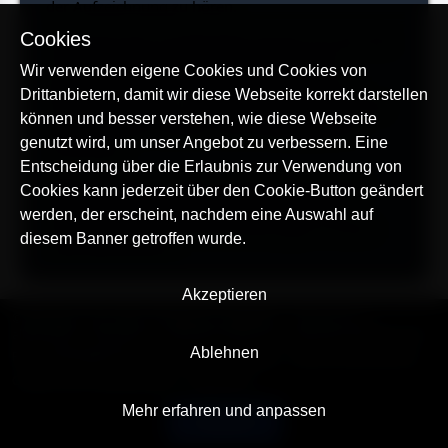
der Aufzeichnung zu hören.
Cookies
Angesichts des Vorstehenden können wir die volle
Funktionalität der Anrufaufzeichnung nicht
Wir verwenden eigene Cookies und Cookies von
garantieren, daher stellen wir sie kostenlos in
Drittanbietern, damit wir diese Webseite korrekt darstellen
unserem Service zur Verfügung. Somit kann jeder
können und besser verstehen, wie diese Webseite
Benutzer diese Funktion ohne Mängelgewähr
genutzt wird, um unser Angebot zu verbessern. Eine
verwenden.
Entscheidung über die Erlaubnis zur Verwendung von
Bitte beachten Sie, dass Sie durch die Nutzung
Cookies kann jederzeit über den Cookie-Button geändert
dieser Funktion die volle Verantwortung für
werden, der erscheint, nachdem eine Auswahl auf
mögliche gesetzliche Einschränkungen in Ihrem
diesem Banner getroffen wurde.
Land übernehmen.
Akzeptieren
© AllTracker 2014-2026, Alle Rechte vorbehalten
alltracker.org
alltracker.de
alltracker.su
alltracker-family.com
alltracker-business.com
Ablehnen
RECHTSINFORMATION:
Nutzungsbedingungen
Datenschutzerklärung
Cookies und Tracking Hinweis
Impressum
Mehr erfahren und anpassen
Deutsch