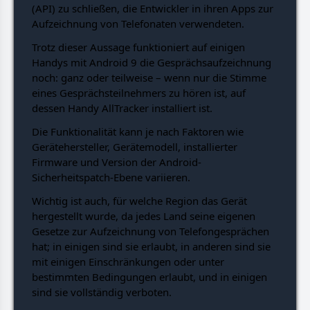
(API) zu schließen, die Entwickler in ihren Apps zur
Aufzeichnung von Telefonaten verwendeten.
Trotz dieser Aussage funktioniert auf einigen
Handys mit Android 9 die Gesprächsaufzeichnung
noch: ganz oder teilweise – wenn nur die Stimme
eines Gesprächsteilnehmers zu hören ist, auf
dessen Handy AllTracker installiert ist.
Die Funktionalität kann je nach Faktoren wie
Gerätehersteller, Gerätemodell, installierter
Firmware und Version der Android-
Sicherheitspatch-Ebene variieren.
Wichtig ist auch, für welche Region das Gerät
hergestellt wurde, da jedes Land seine eigenen
Gesetze zur Aufzeichnung von Telefongesprächen
hat; in einigen sind sie erlaubt, in anderen sind sie
mit einigen Einschränkungen oder unter
bestimmten Bedingungen erlaubt, und in einigen
sind sie vollständig verboten.