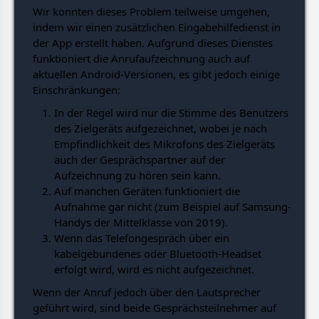
Wir konnten dieses Problem teilweise umgehen,
indem wir einen zusätzlichen Eingabehilfedienst in
der App erstellt haben. Aufgrund dieses Dienstes
funktioniert die Anrufaufzeichnung auch auf
aktuellen Android-Versionen, es gibt jedoch einige
Einschränkungen:
In der Regel wird nur die Stimme des Benutzers
des Zielgeräts aufgezeichnet, wobei je nach
Empfindlichkeit des Mikrofons des Zielgeräts
auch der Gesprächspartner auf der
Aufzeichnung zu hören sein kann.
Auf manchen Geräten funktioniert die
Aufnahme gar nicht (zum Beispiel auf Samsung-
Handys der Mittelklasse von 2019).
Wenn das Telefongespräch über ein
kabelgebundenes oder Bluetooth-Headset
erfolgt wird, wird es nicht aufgezeichnet.
Wenn der Anruf jedoch über den Lautsprecher
geführt wird, sind beide Gesprächsteilnehmer auf