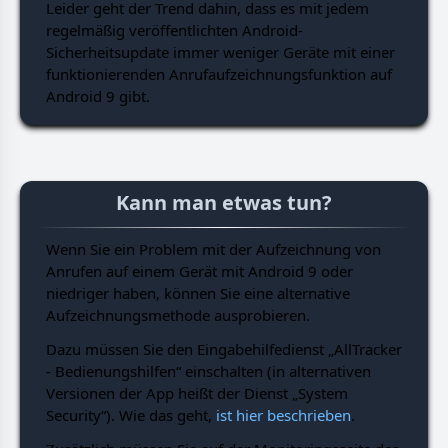
Leider geht der Trend dahin, dass es mit jedem
regelmäßig veröffentlichten Android-
Sicherheitsupdate immer weniger Geräte mit einer
funktionierenden Anrufaufzeichnungsfunktion auf
Android 9 gibt.
Kann man etwas tun?
Wenn Sie ein Problem mit der Aufzeichnung von
Anrufen auf einem Gerät mit Android 9 oder
niedriger haben, können Sie eine alternative
Aufzeichnungsmethode ausprobieren.
Dazu müssen Sie den Eingabehilfedienst „AllTracker
- Bedienungshilfen“ einschalten (in alternativen
Versionen der App heißt der Dienst „System
Security“). Wie das geht,
ist hier beschrieben
.