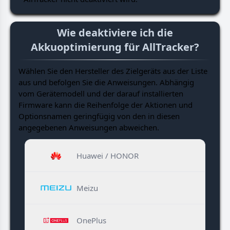
Wie deaktiviere ich die
Akkuoptimierung für AllTracker?
Wählen Sie den Hersteller des Zielgeräts aus der Liste
aus und befolgen Sie die Anweisungen. Abhängig
vom Gerätemodell und der darauf installierten
Firmware kann die Reihenfolge der Aktionen und
Optionsnamen geringfügig von den in diesen
angegebenen Anweisungen abweichen.
Huawei / HONOR
Meizu
OnePlus