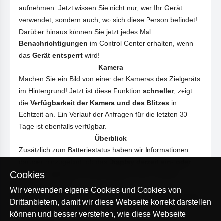
aufnehmen. Jetzt wissen Sie nicht nur, wer Ihr Gerät
verwendet, sondern auch, wo sich diese Person befindet!
Darüber hinaus können Sie jetzt jedes Mal
Benachrichtigungen
im Control Center erhalten, wenn
das
Gerät entsperrt
wird!
Kamera
Machen Sie ein Bild von einer der Kameras des Zielgeräts
im Hintergrund! Jetzt ist diese Funktion
schneller
, zeigt
die
Verfügbarkeit der Kamera und des Blitzes
in
Echtzeit an. Ein Verlauf der Anfragen für die letzten 30
Tage ist ebenfalls verfügbar.
Überblick
Zusätzlich zum Batteriestatus haben wir Informationen
darüber hinzugefügt, ob das
Display derzeit ein- oder
Cookies
ausgeschaltet ist
und
wie lange
es sich in diesem
Zustand befindet.
Wir verwenden eigene Cookies und Cookies von
*
Die aufgeführten Features funktionieren nur auf Zielgeräten mit dem
Drittanbietern, damit wir diese Webseite korrekt darstellen
Betriebssystem Android. Diese Funktionen sind in iOS nicht
können und besser verstehen, wie diese Webseite