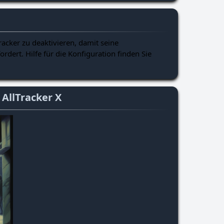
acker zu deaktivieren, damit seine
rdert. Hilfe für die Konfiguration finden Sie
AllTracker X