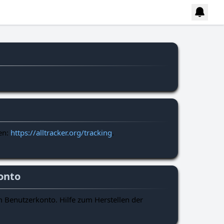
en:
https://alltracker.org/tracking
.
onto
em Benutzerkonto. Hilfe zum Herstellen der