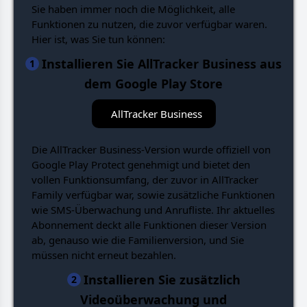
Sie haben immer noch die Möglichkeit, alle
Funktionen zu nutzen, die zuvor verfügbar waren.
Hier ist, was Sie tun können:
Installieren Sie AllTracker Business aus
1
dem Google Play Store
AllTracker Business
Die AllTracker Business-Version wurde offiziell von
Google Play Protect genehmigt und bietet den
vollen Funktionsumfang, der zuvor in AllTracker
Family verfügbar war, sowie zusätzliche Funktionen
wie SMS-Überwachung und Anrufliste. Ihr aktuelles
Abonnement deckt alle Funktionen dieser Version
ab, genauso wie die Familienversion, und Sie
müssen nicht erneut bezahlen.
Installieren Sie zusätzlich
2
Videoüberwachung und