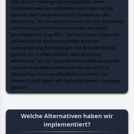
Mikrofon im Hintergrund ermöglichten. Viele
Funktionen wie das Aufnehmen von Fotos mit der
Kamera, das Fotografieren beim Entsperren des
Bildschirms, die Tonaufnahme und das Live-Streaming
von Kamera und Mikrofon basierten auf diesen
grundlegenden Zugriffen. Darüber hinaus haben wir
die Services für Bedienungshilfen auch zur
Datenerfassung für Keylogger und Browserverlauf
genutzt. Es ist offensichtlich, dass dies einen
erheblichen Teil der Gesamtfunktionalität ausmachte
und wir ohne diese Funktionen die App nicht im
Google Play Store veröffentlichen konnten. Aus
diesem Grund haben wir nach alternativen Lösungen
gesucht.
Welche Alternativen haben wir
implementiert?