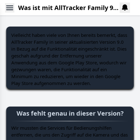
Was ist mit AllTracker Family 9.0 und höher passiert?
Vielleicht haben viele von Ihnen bereits bemerkt, dass
AllTracker Family in seiner aktualisierten Version 9.0
in Bezug auf die Funktionalität eingeschränkt ist. Dies
geschah aufgrund der Entfernung unserer
Anwendung aus dem Google Play Store, wodurch wir
gezwungen waren, die Funktionalität auf ein
Minimum zu reduzieren, um wieder in den Google
Play Store aufgenommen zu werden.
Was fehlt genau in dieser Version?
Wir mussten die Services für Bedienungshilfen
entfernen, die uns den Zugriff auf die Kamera und das