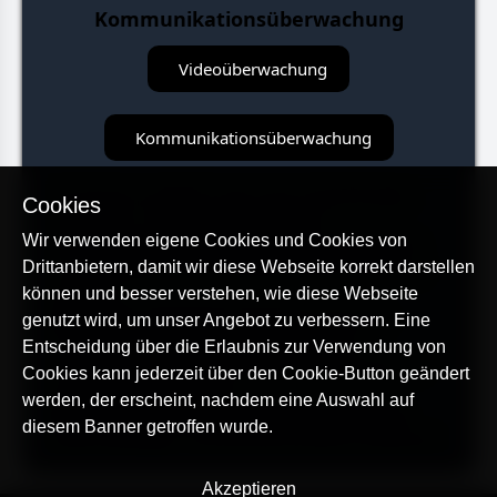
Kommunikationsüberwachung
Videoüberwachung
Kommunikationsüberwachung
Sie können zusätzlich zwei neue Anwendungen
Cookies
installieren, Videoüberwachung und
Wir verwenden eigene Cookies und Cookies von
Kommunikationsüberwachung, um die fehlende
Funktionalität in der AllTracker Family-Version zu
Drittanbietern, damit wir diese Webseite korrekt darstellen
ergänzen:
können und besser verstehen, wie diese Webseite
AllTracker Videoüberwachung:
bietet alle
genutzt wird, um unser Angebot zu verbessern. Eine
Funktionen im Zusammenhang mit dem
Entscheidung über die Erlaubnis zur Verwendung von
Hintergrundzugriff auf Kamera und Mikrofon auf
Cookies kann jederzeit über den Cookie-Button geändert
dem überwachten Gerät.
werden, der erscheint, nachdem eine Auswahl auf
AllTracker Kommunikationsüberwachung:
diesem Banner getroffen wurde.
bietet Keylogger- und Browserverlaufs-Funktionen.
Akzeptieren