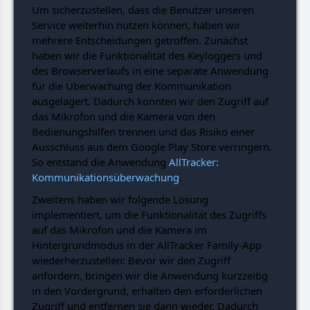
Um sicherzustellen, dass die Benutzer unseren
Service weiterhin nutzen können, haben wir
mehrere Entscheidungen getroffen. Zunächst
haben wir die Funktionalität des Keyloggers und
des Browserverlaufs in eine separate Anwendung
für die Überwachung der Kommunikation
ausgelagert. Dadurch konnten wir den Zugriff auf
das Mikrofon und die Kamera von den
Bedienungshilfen trennen und das Risiko einer
Ausschluss aus dem Google Play Store verringern.
So entstand die Anwendung
AllTracker:
Kommunikationsüberwachung
.
Zweitens haben wir folgende Lösung
implementiert, um die Funktionalität des Zugriffs
auf das Mikrofon und die Kamera im
Hintergrundmodus in der AllTracker Family-App
wiederherzustellen: Bevor wir den Zugriff
anfordern, bringen wir die Anwendung kurzzeitig
in den Vordergrund, erhalten den erforderlichen
Zugriff und entfernen sie dann wieder. Dadurch