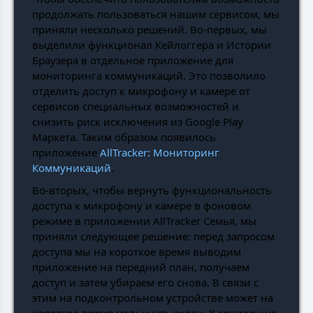
продолжать пользоваться нашим сервисом, мы
приняли несколько решений. Во-первых, мы
выделили функционал Кейлоггера и Истории
Браузера в отдельное приложение для
мониторинга коммуникаций. Это позволило
отделить доступ к микрофону и камере от
сервисов специальных возможностей и
снизить риск исключения из Google Play
Маркета. Таким образом появилось
приложение
AllTracker: Мониторинг
Коммуникаций
.
Во-вторых, чтобы вернуть функциональность
доступа к микрофону и камере в фоновом
режиме в приложении AllTracker Семья, мы
приняли следующее решение: перед запросом
доступа мы на короткое время выводим
приложение на передний план, получаем
доступ и затем убираем его снова. В связи с
этим на подконтрольном устройстве может на