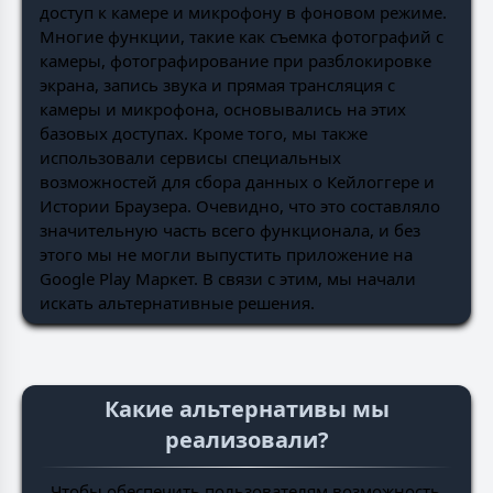
доступ к камере и микрофону в фоновом режиме.
Многие функции, такие как съемка фотографий с
камеры, фотографирование при разблокировке
экрана, запись звука и прямая трансляция с
камеры и микрофона, основывались на этих
базовых доступах. Кроме того, мы также
использовали сервисы специальных
возможностей для сбора данных о Кейлоггере и
Истории Браузера. Очевидно, что это составляло
значительную часть всего функционала, и без
этого мы не могли выпустить приложение на
Google Play Маркет. В связи с этим, мы начали
искать альтернативные решения.
Какие альтернативы мы
реализовали?
Чтобы обеспечить пользователям возможность