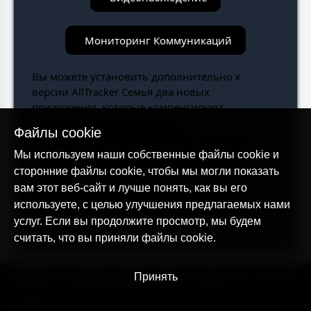
Мониторинг Коммуникаций
Вы можете установить дополнительно к
версии AllTracker Семья два новых
приложения, которые компенсируют
отсутствующий функционал:
Файлы cookie
Видеонаблюдение AllTracker:
предоставит
все функции, связанные с фоновым доступом к
Мы используем наши собственные файлы cookie и
камере и микрофону на контролируемом
сторонние файлы cookie, чтобы мы могли показать
устройстве.
вам этот веб-сайт и лучше понять, как вы его
Мониторинг Коммуникаций AllTracker:
используете, с целью улучшения предлагаемых нами
предоставит функции Кейлоггера и Истории
услуг. Если вы продолжите просмотр, мы будем
Браузера.
считать, что вы приняли файлы cookie.
© AllTracker 2014-2026, Все права сохранены
Принять
alltracker.org
alltracker.de
alltracker.su
alltracker-family.com
alltracker-business.com
ЮРИДИЧЕСКАЯ ИНФОРМАЦИЯ:
Пользовательское соглашение