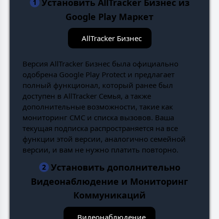
Установить AllTracker Бизнес из
1
Google Play Маркет
AllTracker Бизнес
Версия AllTracker Бизнес была официально
одобрена Google Play Protect и предлагает
полный функционал, который ранее был
доступен в AllTracker Семья, а также
дополнительные возможности, такие как
мониторинг СМС и списка вызовов. Ваша
текущая подписка распространяется на все
функции этой версии, аналогично семейной
версии, и вам не нужно платить повторно.
Установить дополнительно
2
Видеонаблюдение и Мониторинг
Коммуникаций
Видеонаблюдение