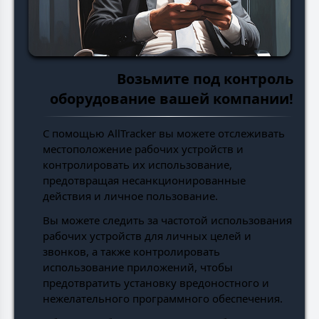
Возьмите под контроль
оборудование вашей компании!
С помощью AllTracker вы можете отслеживать
местоположение рабочих устройств и
контролировать их использование,
предотвращая несанкционированные
действия и личное пользование.
Вы можете следить за частотой использования
рабочих устройств для личных целей и
звонков, а также контролировать
использование приложений, чтобы
предотвратить установку вредоностного и
нежелательного программного обеспечения.