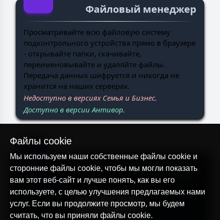
Файловый менеджер
Просматривайте всю файловую систему
подконтрольного устройства прямо в браузере
- открывайте папки, скачивайте,
переименовывайте и удаляйте файлы.
Передача данных шифруется и никогда не
хранится на наших серверах.
Недоступно в версиях Семья и Бизнес.
Доступно в версии Антивор.
Файлы cookie
Мы используем наши собственные файлы cookie и
Что говорят наши клиенты
сторонние файлы cookie, чтобы мы могли показать
об AllTracker?
вам этот веб-сайт и лучше понять, как вы его
используете, с целью улучшения предлагаемых нами
услуг. Если вы продолжите просмотр, мы будем
Загрузить еще
считать, что вы приняли файлы cookie.