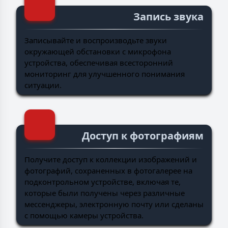
Запись звука
Записывайте и воспроизводьте звуки
окружающей обстановки с микрофона
устройства, обеспечивая всесторонний
мониторинг для улучшенного понимания
ситуации.
Доступ к фотографиям
Получите доступ к коллекции изображений и
фотографий, сохраненных в фотогалерее на
подконтрольном устройстве, включая те,
которые были получены через различные
мессенджеры, электронную почту или сделаны
с помощью камеры устройства.