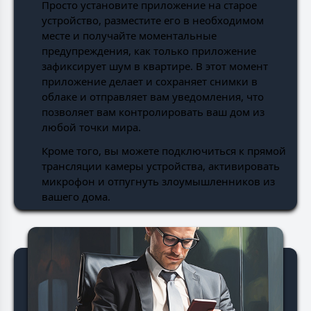
Просто установите приложение на старое
устройство, разместите его в необходимом
месте и получайте моментальные
предупреждения, как только приложение
зафиксирует шум в квартире. В этот момент
приложение делает и сохраняет снимки в
облаке и отправляет вам уведомления, что
позволяет вам контролировать ваш дом из
любой точки мира.
Кроме того, вы можете подключиться к прямой
трансляции камеры устройства, активировать
микрофон и отпугнуть злоумышленников из
вашего дома.