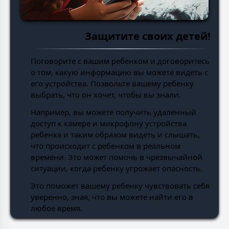
Защитите своих детей!
Поговорите с вашим ребенком и договоритесь
о том, какую информацию вы можете видеть с
его устройства. Позвольте вашему ребенку
выбрать, что он хочет, чтобы вы знали.
Например, вы можете получить удаленный
доступ к камере и микрофону устройства
ребенка и таким образом видеть и слышать,
что происходит с ребенком в реальном
времени. Это может помочь в чрезвычайной
ситуации, когда ребенку угрожает опасность.
Это поможет вашему ребенку чувствовать себя
уверенно, зная, что вы можете найти его в
любое время.