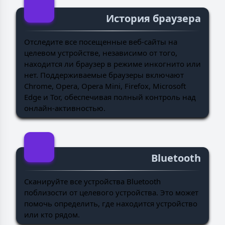
История браузера
Отследите все посещенные веб-сайты на
целевом устройстве, независимо от того,
находится ли браузер в режиме инкогнито или
нет. Поддерживаемые браузеры включают
Chrome, Opera, Opera Mini, Firefox, Microsoft
Edge и Tor, обеспечивая полный контроль над
онлайн-активностью.
Bluetooth
Сканируйте все устройства Bluetooth
поблизости от целевого устройства. Это может
помочь определить, где находится устройство
или кто рядом.