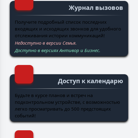
Журнал вызовов
Получите подробный список последних
входящих и исходящих звонков для удобного
отслеживания истории коммуникаций!
Недоступно в версии Семья.
Доступно в версиях Антивор и Бизнес.
Доступ к календарю
Будьте в курсе планов и встреч на
подконтрольном устройстве, с возможностью
легко просматривать до 500 предстоящих
событий!