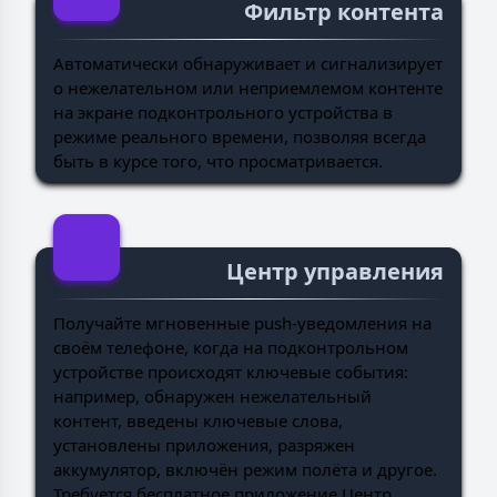
Фильтр контента
Автоматически обнаруживает и сигнализирует
о нежелательном или неприемлемом контенте
на экране подконтрольного устройства в
режиме реального времени, позволяя всегда
быть в курсе того, что просматривается.
Центр управления
Получайте мгновенные push-уведомления на
своём телефоне, когда на подконтрольном
устройстве происходят ключевые события:
например, обнаружен нежелательный
контент, введены ключевые слова,
установлены приложения, разряжен
аккумулятор, включён режим полёта и другое.
Требуется бесплатное приложение Центр