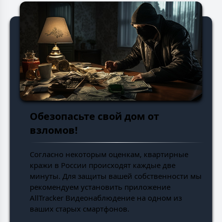
Обезопасьте свой дом от
взломов!
Согласно некоторым оценкам, квартирные
кражи в России происходят каждые две
минуты. Для защиты вашей собственности мы
рекомендуем установить приложение
AllTracker Видеонаблюдение на одном из
ваших старых смартфонов.