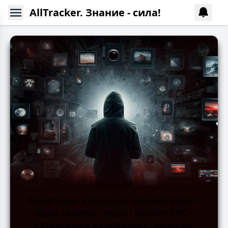
AllTracker. Знание - сила!
Мониторинг в реальном времени: Видео •
Аудио • Камера • Экран • Звонки • СМС •
Сохраненные фотографии • Удаленные