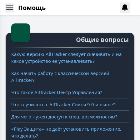
Помощь
Общие вопросы
Какую версию AllTracker следует скачивать и на
какое устройство ее устанавливать?
Как начать работу с классической версией
AllTracker?
Что такое AllTracker Центр Управления?
Что случилось с AllTracker Семья 9.0 и выше?
Для чего нужен доступ к спец. возможностям?
«Play Защита» не даёт установить приложение,
что делать?