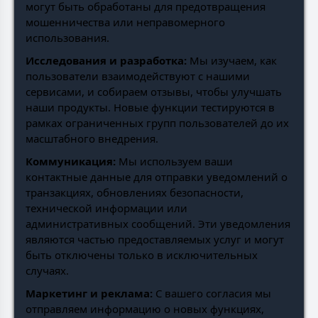
могут быть обработаны для предотвращения
мошенничества или неправомерного
использования.
Исследования и разработка:
Мы изучаем, как
пользователи взаимодействуют с нашими
сервисами, и собираем отзывы, чтобы улучшать
наши продукты. Новые функции тестируются в
рамках ограниченных групп пользователей до их
масштабного внедрения.
Коммуникация:
Мы используем ваши
контактные данные для отправки уведомлений о
транзакциях, обновлениях безопасности,
технической информации или
административных сообщений. Эти уведомления
являются частью предоставляемых услуг и могут
быть отключены только в исключительных
случаях.
Маркетинг и реклама:
С вашего согласия мы
отправляем информацию о новых функциях,