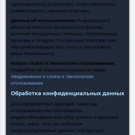
идентификатор устройства), чтобы обеспечить
совместимость с нашими услугами.
Данные об использовании:
Информация о
вашей активности на наших платформах,
включая посещенные страницы, используемые
функции и IP-адрес. Эти данные помогают нам
персонализировать ваш опыт и реализовать
меры безопасности.
Файлы cookie и технологии отслеживания:
Подробнее об этом можно узнать в нашем
Уведомлении о cookie и технологиях
отслеживания
.
Обработка конфиденциальных данных
Для определенных функций, таких как
отслеживание местоположения,
видеонаблюдение или сбор данных о здоровье
(пульс, шаги, сон), мы собираем
конфиденциальные данные. Эти данные