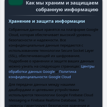
Как мы храним и защищаем
собранную информацию
Хранение и защита информации
Собранные данные хранятся на платформе Google
Cloud, которая обеспечивает высокий уровень
безопасности и надежности. Все
конфиденциальные данные передаются с
использованием технологии Secure Socket Layer
(SSL), обеспечивающей их шифрование.
Подробнее о хранении и защите ваших данных
можно узнать на следующих страницах:
Центры
обработки данных Google
и
Политика
конфиденциальности Google Cloud
.
Для передачи данных между нашими
дашбордами и целевыми устройствами
используются технологии Google Firebase Cloud
Messaging и Firebase Realtime Database. Эти
сервисы гарантируют безопасное хранение и