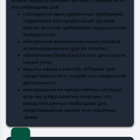
можем передать данные третьим сторонам, если
это необходимо для:
соблюдения законодательных требований,
нормативов или предписаний органов
власти, включая требования национальной
безопасности;
обеспечения выполнения наших условий
использования или других политик;
обеспечения безопасности или целостности
наших услуг;
защиты наших клиентов, AllTracker или
общественности от ущерба или незаконной
деятельности;
реагирования на чрезвычайные ситуации,
если мы добросовестно полагаем, что
раскрытие данных необходимо для
предотвращения смерти или серьезных
травм.