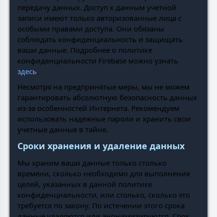
передачу данных. Доступ к данным учетной
записи имеют только авторизованные лица с
особыми правами доступа. Они обязаны
соблюдать конфиденциальность и защищать
ваши данные. Подробнее о политике
конфиденциальности Firebase можно узнать
здесь
.
Несмотря на предпринятые меры, мы не можем
гарантировать абсолютную безопасность данных
из-за особенностей Интернета. Рекомендуем
использовать надежные пароли и хранить свои
учетные данные в тайне.
Сроки хранения и удаление данных
Мы храним ваши данные только столько
времени, сколько необходимо для выполнения
целей, указанных в данной политике
конфиденциальности, или столько, сколько это
требуется по закону. По истечении этого срока
данные удаляются или анонимизируются. Срок