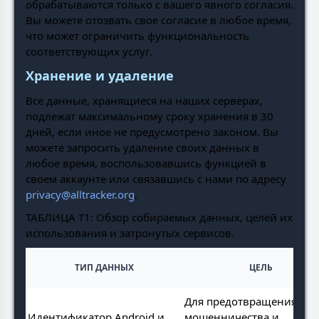
обрабатываются только с вашего явного согласия.
Вы можете отозвать свое согласие в любое время,
что может ограничить функциональность
соответствующих услуг.
Хранение и удаление
Все данные, хранящиеся на наших серверах,
подлежат максимальному сроку хранения в 30
дней, если иное не предусмотрено законом. Вы
можете запросить удаление своих данных в
любое время, воспользовавшись функцией в
своем аккаунте или связавшись с нами по адресу
privacy@alltracker.org
.
ТАБЛИЦА Т1: Обзор собираемых данных, целей их
использования и затронутых сервисов.
ТИП ДАННЫХ
ЦЕЛЬ
Для предотвращения
Идентификатор Android и
мошенничества и