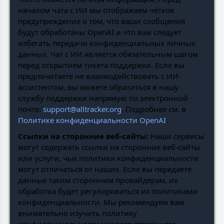
началом чата с ИИ мы отображаем чёткое
предупреждение о том, что ваши сообщения
будут обработаны OpenAI и что вам следует
избегать передачи конфиденциальных личных
данных. Чат с ИИ является обязательным шагом
перед открытием тикета поддержки. Если вы
предпочитаете не взаимодействовать с ИИ-
ассистентом, вы можете обратиться в нашу
службу поддержки напрямую по электронной
почте:
support@alltracker.org
. Подробнее см. в
Политике конфиденциальности OpenAI
.
Ссылки на сторонние веб-сайты:
Наши сервисы
могут содержать ссылки на сторонние веб-сайты
или услуги, чьи политики конфиденциальности
могут отличаться от наших. Если вы передаете
данные таким сторонним провайдерам, их
обработка будет регулироваться их политиками
конфиденциальности. Мы рекомендуем вам
внимательно изучить политику