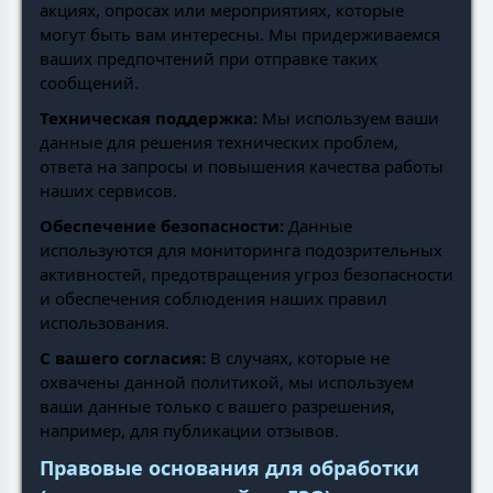
акциях, опросах или мероприятиях, которые
могут быть вам интересны. Мы придерживаемся
ваших предпочтений при отправке таких
сообщений.
Техническая поддержка:
Мы используем ваши
данные для решения технических проблем,
ответа на запросы и повышения качества работы
наших сервисов.
Обеспечение безопасности:
Данные
используются для мониторинга подозрительных
активностей, предотвращения угроз безопасности
и обеспечения соблюдения наших правил
использования.
С вашего согласия:
В случаях, которые не
охвачены данной политикой, мы используем
ваши данные только с вашего разрешения,
например, для публикации отзывов.
Правовые основания для обработки