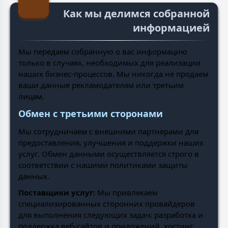
Как мы делимся собранной
информацией
Мы передаем собранную о вас информацию
только в случаях, необходимых для реализации
наших бизнес-процессов. Мы никогда не продаем
ваши данные рекламодателям или третьим
лицам.
Обмен с третьими сторонами
Мы сотрудничаем с внешними партнерами для
предоставления, улучшения и поддержки наших
услуг. Обмен данными осуществляется строго в
соответствии с нашими политиками защиты
данных.
Поставщики услуг:
Мы привлекаем
специализированных сторонних провайдеров
для выполнения следующих задач: разработка и
поддержка веб-сайтов и приложений, хостинг,