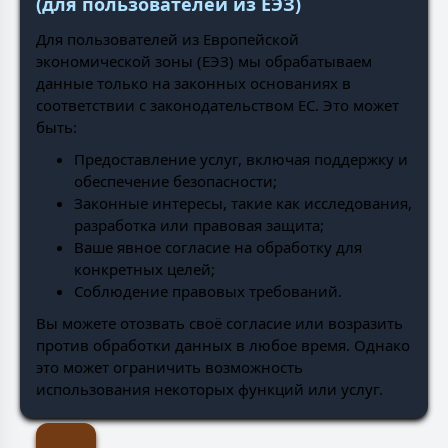
(для пользователей из ЕЭЗ)
Для пользователей из Европейской
экономической зоны (ЕЭЗ) мы обрабатываем
данные только на законных основаниях в
соответствии с законодательством ЕС. Это может
быть:
Предоставление услуг, включая поддержку и
обеспечение безопасности;
Законные интересы, такие как исследования,
разработка или правовая защита;
Ваше явное согласие на обработку для
конкретных целей;
Соблюдение правовых требований.
Вы можете отозвать своё согласие или возразить
против обработки данных в любое время. Однако
это может ограничить возможность
использования некоторых функций или услуг.