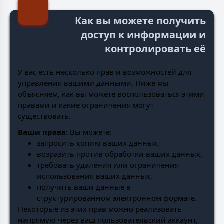
Как вы можете получить
доступ к информации и
контролировать её
У вас есть несколько прав и возможностей для
управления вашими данными. Ниже мы
объясняем, как вы можете воспользоваться этими
правами и какие ограничения могут
существовать.
Ваши права:
Вы можете:
запросить копию ваших данных,
возразить против обработки ваших данных,
требовать удаления или ограничения
использования ваших данных,
получить ваши данные в
структурированном электронном формате.
Некоторые из этих прав можно реализовать
напрямую через ваш пользовательский аккаунт,