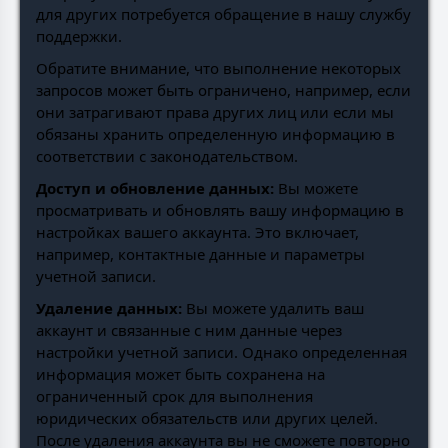
для других потребуется обращение в нашу службу
поддержки.
Обратите внимание, что выполнение некоторых
запросов может быть ограничено, например, если
они затрагивают права других лиц или если мы
обязаны хранить определенную информацию в
соответствии с законодательством.
Доступ и обновление данных:
Вы можете
просматривать и обновлять вашу информацию в
настройках вашего аккаунта. Это включает,
например, контактные данные и параметры
учетной записи.
Удаление данных:
Вы можете удалить ваш
аккаунт и связанные с ним данные через
настройки учетной записи. Однако определенная
информация может быть сохранена на
ограниченный срок для выполнения
юридических обязательств или других целей.
После удаления аккаунта вы не сможете повторно