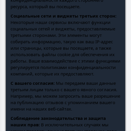
конфиденциальности каждого стороннего
ресурса, который вы посещаете.
Социальные сети и виджеты третьих сторон:
Некоторые наши сервисы включают функции
социальных сетей и виджеты, предоставляемые
третьими сторонами. Эти элементы могут
собирать информацию, такую как ваш IP-адрес
или страницы, которые вы посещаете, а также
использовать файлы cookie для обеспечения их
работы. Ваше взаимодействие с этими функциями
регулируется политиками конфиденциальности
компаний, которые их предоставляют.
С вашего согласия:
Мы передаем ваши данные
третьим лицам только с вашего явного согласия.
Например, мы можем запросить ваше разрешение
на публикацию отзывов с упоминанием вашего
имени на наших веб-сайтах.
Соблюдение законодательства и защита
наших прав:
В исключительных случаях мы