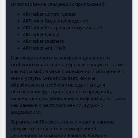
использование следующих приложений:
AllTracker Control Center
AllTracker Видеонаблюдение
AllTracker Контроль коммуникаций
AllTracker Family
AllTracker Business
AllTracker Anti-Theft
Настоящая политика конфиденциальности
особенно охватывает цифровые продукты, такие
как наши мобильные приложения и связанные с
ними услуги. Она описывает, как мы
обрабатываем необходимые данные для
обеспечения функциональности продуктов,
включая конфиденциальную информацию, такую
как данные о местоположении, аудио- и
видеозаписи.
Термины «AllTracker», «мы» и «нас» в данном
документе относятся к коммерческой
деятельности компании Ragimov Software.