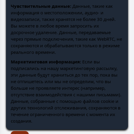
Чувствительные данные:
Данные, такие как
информация о местоположении, аудио- и
видеозаписи, также хранятся не более 30 дней.
Вы можете в любое время запросить их
досрочное удаление. Данные, передаваемые
через прямые подключения, такие как WebRTC, не
сохраняются и обрабатываются только в режиме
реального времени.
Маркетинговая информация:
Если вы
подписались на нашу маркетинговую рассылку,
эти данные будут храниться до тех пор, пока вы
не отпишетесь или мы не определим, что вы
больше не проявляете интерес (например,
отсутствие взаимодействия с нашими письмами).
Данные, собранные с помощью файлов cookie и
других технологий отслеживания, сохраняются в
течение ограниченного времени с момента их
создания.