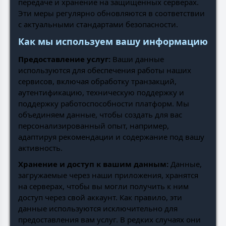
передаче и хранение на защищённых серверах.
Эти меры регулярно обновляются в соответствии
с актуальными стандартами безопасности.
Как мы используем вашу информацию
Предоставление услуг:
Ваши данные
используются для обеспечения работы наших
сервисов, включая обработку транзакций,
аутентификацию, техническую поддержку и
поддержку работоспособности платформ. Мы
объединяем данные, чтобы создать для вас
персонализированный опыт, например,
адаптируя рекомендации и содержание под вашу
активность.
Хранение и доступ к вашим данным:
Данные,
загружаемые через наши приложения, хранятся
на серверах, чтобы вы могли получить к ним
доступ через свой аккаунт. Как правило, эти
данные используются исключительно для
предоставления вам услуг. В редких случаях они