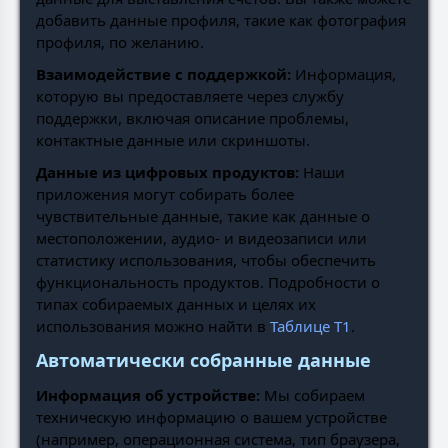
добавить данные профиля, такие как фотография
профиля, по желанию.
Взаимодействие с поддержкой:
Информация,
которую вы предоставляете через службу
поддержки, включая описание проблемы,
контактные данные или скриншоты.
Данные из цифровых продуктов:
Наши
приложения могут собирать более
чувствительные данные, такие как данные о
местоположении, аудио- и видеозаписи или
статистику использования, чтобы обеспечить
функциональность продуктов. Подробности о
типах собираемых данных и целях их
использования можно найти в
Таблице Т1
.
Автоматически собранные данные
Информация об устройстве:
Мы собираем
техническую информацию о вашем устройстве
(например, операционная система, тип браузера,