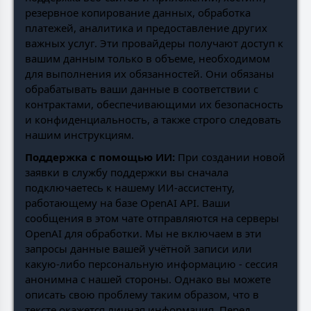
резервное копирование данных, обработка
платежей, аналитика и предоставление других
важных услуг. Эти провайдеры получают доступ к
вашим данным только в объеме, необходимом
для выполнения их обязанностей. Они обязаны
обрабатывать ваши данные в соответствии с
контрактами, обеспечивающими их безопасность
и конфиденциальность, а также строго следовать
нашим инструкциям.
Поддержка с помощью ИИ:
При создании новой
заявки в службу поддержки вы сначала
подключаетесь к нашему ИИ-ассистенту,
работающему на базе OpenAI API. Ваши
сообщения в этом чате отправляются на серверы
OpenAI для обработки. Мы не включаем в эти
запросы данные вашей учётной записи или
какую-либо персональную информацию - сессия
анонимна с нашей стороны. Однако вы можете
описать свою проблему таким образом, что в
тексте окажется личная информация. Перед