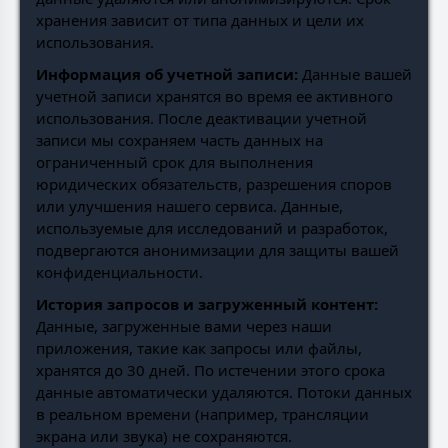
хранения зависит от типа данных и цели их
использования.
Информация об учетной записи:
Данные вашей
учетной записи хранятся во время ее активного
использования. После деактивации учетной
записи мы сохраняем часть данных на
ограниченный срок для выполнения
юридических обязательств, разрешения споров
или улучшения нашего сервиса. Данные,
используемые для исследований и разработок,
подвергаются анонимизации для защиты вашей
конфиденциальности.
История запросов и загруженный контент:
Данные, загруженные вами через наши
приложения, такие как запросы или файлы,
хранятся до 30 дней. По истечении этого срока
данные автоматически удаляются. Потоки данных
в реальном времени (например, трансляции
экрана или звука) не сохраняются.