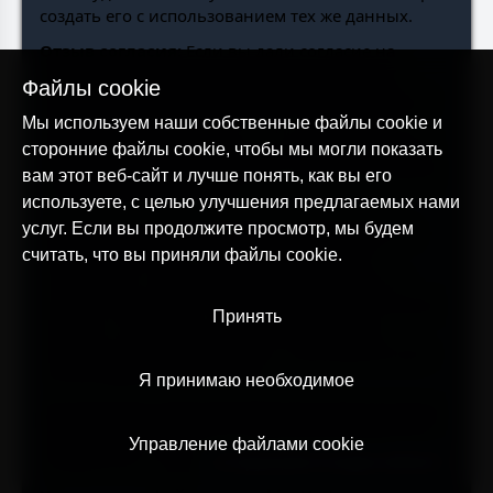
создать его с использованием тех же данных.
Отзыв согласия:
Если вы дали согласие на
обработку ваших данных для определенных
Файлы cookie
целей (например, для маркетинга), вы можете в
любое время отозвать его. Это не повлияет на
Мы используем наши собственные файлы cookie и
обработку, проведенную до отзыва. В некоторых
сторонние файлы cookie, чтобы мы могли показать
случаях отзыв согласия может ограничить доступ
вам этот веб-сайт и лучше понять, как вы его
к определенным услугам.
используете, с целью улучшения предлагаемых нами
услуг. Если вы продолжите просмотр, мы будем
Отписка от маркетинговых сообщений:
Вы
можете отключить получение рекламных
считать, что вы приняли файлы cookie.
сообщений, используя ссылку для отписки в
наших письмах или изменив настройки в вашем
Принять
аккаунте. Однако вы продолжите получать
транзакционные сообщения, необходимые для
использования наших услуг.
Я принимаю необходимое
Отключение персонализированной рекламы:
Вы можете отказаться от персонализированных
Управление файлами cookie
объявлений, следуя
инструкциям Google AdSense
.