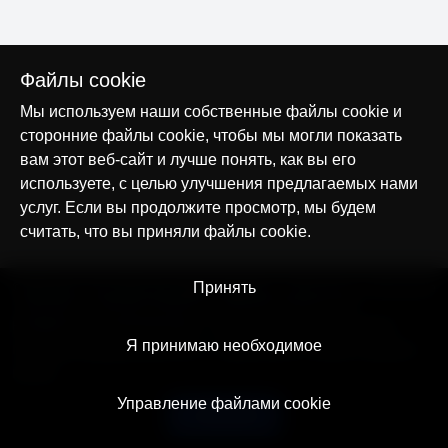
Файлы cookie
Мы используем наши собственные файлы cookie и
сторонние файлы cookie, чтобы мы могли показать
вам этот веб-сайт и лучше понять, как вы его
используете, с целью улучшения предлагаемых нами
услуг. Если вы продолжите просмотр, мы будем
считать, что вы приняли файлы cookie.
© AllTracker 2014-2026, Все права сохранены
Принять
alltracker.org
alltracker.de
alltracker.su
alltracker-family.com
alltracker-business.com
ЮРИДИЧЕСКАЯ ИНФОРМАЦИЯ:
Пользовательское соглашение
Я принимаю необходимое
Политика конфиденциальности
Примечание о Cookies и Трекинге
Контакт
Управление файлами cookie
Русский