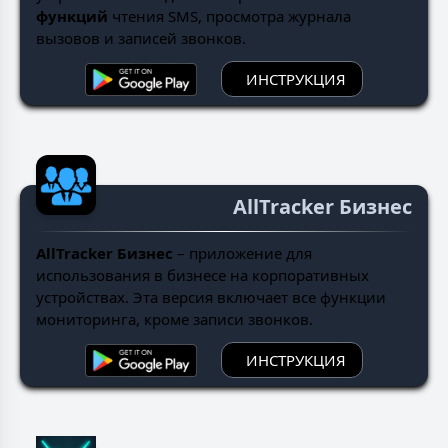
функций
чтения SMS, просмотра журнала
вызовов и записей звонков.
ИНСТРУКЦИЯ
AllTracker Бизнес
AllTracker Бизнес
– приложение для
использования в бизнесе на корпоративных
устройствах. Эта версия включает все функции
мониторинга, кроме записи звонков.
ИНСТРУКЦИЯ