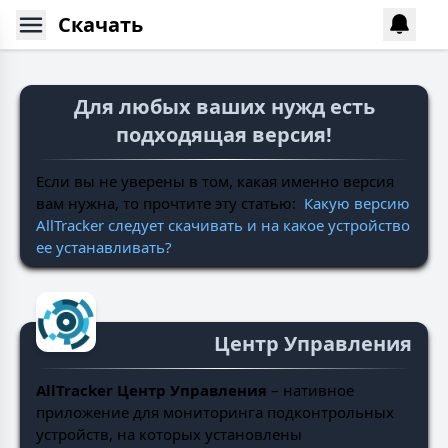
Скачать
Для любых ваших нужд есть
подходящая версия!
Если вы не уверены в том, какая именно версия
вам нужна, то прочтите эту статью:
Какую версию
AllTracker следует скачивать и на какое устройство
ее устанавливать?
Центр Управления
AllTracker Центр Управления
– нативное
приложение для мониторинга подконтрольных
устройств, на которых установлены