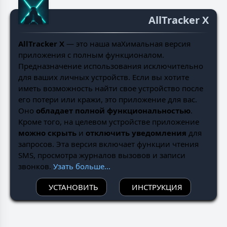
AllTracker X
AllTracker X
— это наша маXимальная версия
приложения с полным функционалом.
Предназначение использования исключительно
для ваших личных устройств. Если вы хотите
иметь возможность найти свое устройство после
его потери или кражи, это приложение для вас.
Оно
обладает полной функциональностью
.
Кроме того, на целевом устройстве приложение
можно скрыть
и
отключить уведомления
для
запросов. Эта версия включает функции чтения
SMS, просмотра журналов вызовов и записи
звонков.
Узать больше...
УСТАНОВИТЬ
ИНСТРУКЦИЯ