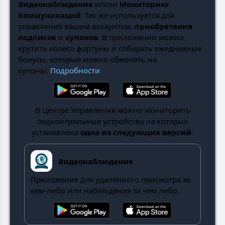
Видеонаблюдение
и/или
Мониторинг
Коммуникаций
. Так же используется для
управления вашим аккаунтом,
приобретения
подписок
и
купонов
. В приложении можно
крутить колесо фортуны и собирать ежедневные
бонусы, которые можно обменять на
купоны.
Подробности
В Центре Управления можно мониторить
подконтрольные устройства на которых
установлена
одна из следующих версий
:
Видеонаблюдение
Приложение для удалённого присмотра за
кем-либо или наблюдения за чем либо.