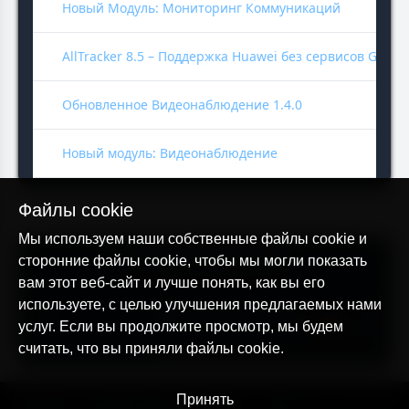
Новый Модуль: Мониторинг Коммуникаций
AllTracker 8.5 – Поддержка Huawei без сервисов Googl
Обновленное Видеонаблюдение 1.4.0
Новый модуль: Видеонаблюдение
Файлы cookie
Мы используем наши собственные файлы cookie и
История версий
сторонние файлы cookie, чтобы мы могли показать
вам этот веб-сайт и лучше понять, как вы его
используете, с целью улучшения предлагаемых нами
Центр
Монито
Видеонаблюдение
услуг. Если вы продолжите просмотр, мы будем
Управления
Коммуни
считать, что вы приняли файлы cookie.
© AllTracker 2014-2026, Все права сохранены
Принять
alltracker.org
alltracker.de