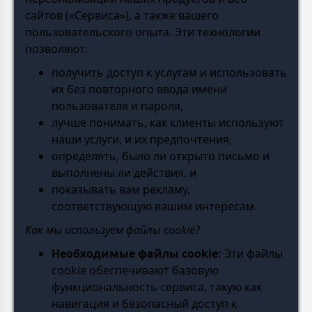
сайтов («Сервиса»), а также вашего
пользовательского опыта. Эти технологии
позволяют:
получить доступ к услугам и использовать
их без повторного ввода имени
пользователя и пароля,
лучше понимать, как клиенты используют
наши услуги, и их предпочтения,
определять, было ли открыто письмо и
выполнены ли действия, и
показывать вам рекламу,
соответствующую вашим интересам.
Как мы используем файлы cookie?
Необходимые файлы cookie:
Эти файлы
cookie обеспечивают базовую
функциональность сервиса, такую как
навигация и безопасный доступ к