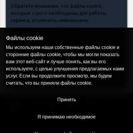
Обратите внимание, что файлы cookie,
которые строго необходимы для работы
сервиса, отключить невозможно.
Обновления этого уведомления
Файлы cookie
Данное уведомление о Cookies & Tracking
может время от времени обновляться. Если
Мы используем наши собственные файлы cookie и
мы внесем изменения, мы укажем это, обновив
сторонние файлы cookie, чтобы мы могли показать
дату вступления в силу.
вам этот веб-сайт и лучше понять, как вы его
используете, с целью улучшения предлагаемых нами
Вы можете изменить настройки файлов cookie
услуг. Если вы продолжите просмотр, мы будем
для этого сайта,
нажав здесь
.
считать, что вы приняли файлы cookie.
© AllTracker 2014-2026, Все права сохранены
Принять
alltracker.org
alltracker.de
alltracker.su
alltracker-family.com
alltracker-business.com
ЮРИДИЧЕСКАЯ ИНФОРМАЦИЯ:
Пользовательское соглашение
Я принимаю необходимое
Политика конфиденциальности
Примечание о Cookies и Трекинге
Контакт