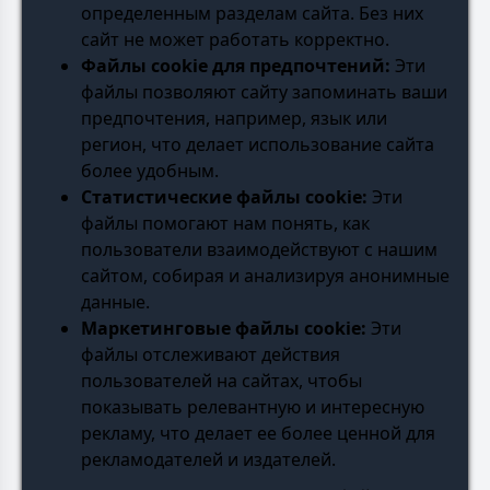
определенным разделам сайта. Без них
сайт не может работать корректно.
Файлы cookie для предпочтений:
Эти
файлы позволяют сайту запоминать ваши
предпочтения, например, язык или
регион, что делает использование сайта
более удобным.
Статистические файлы cookie:
Эти
файлы помогают нам понять, как
пользователи взаимодействуют с нашим
сайтом, собирая и анализируя анонимные
данные.
Маркетинговые файлы cookie:
Эти
файлы отслеживают действия
пользователей на сайтах, чтобы
показывать релевантную и интересную
рекламу, что делает ее более ценной для
рекламодателей и издателей.