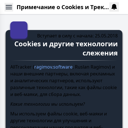
Примечание о Cookies и Трекинге
Вступает в силу с начала: 25.05.2018
Cookies и другие технологии
слежения
AllTracker (
ragimov.software
, Ruslan Ragimov) и
наши внешние партнеры, включая рекламных
и аналитических партнеров, используют
различные технологии, такие как файлы cookie
и веб-маяки, для сбора данных.
Какие технологии мы используем?
Мы используем файлы cookie, веб-маяки и
другие технологии для улучшения и
персонализации наших продуктов и веб-