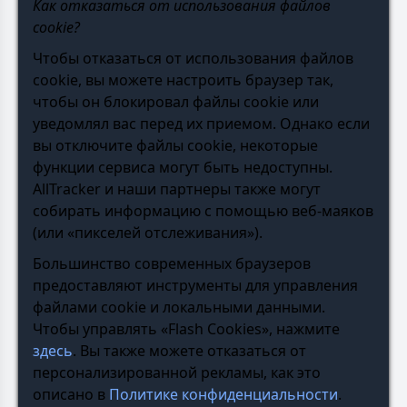
Как отказаться от использования файлов
cookie?
Чтобы отказаться от использования файлов
cookie, вы можете настроить браузер так,
чтобы он блокировал файлы cookie или
уведомлял вас перед их приемом. Однако если
вы отключите файлы cookie, некоторые
функции сервиса могут быть недоступны.
AllTracker и наши партнеры также могут
собирать информацию с помощью веб-маяков
(или «пикселей отслеживания»).
Большинство современных браузеров
предоставляют инструменты для управления
файлами cookie и локальными данными.
Чтобы управлять «Flash Cookies», нажмите
здесь
. Вы также можете отказаться от
персонализированной рекламы, как это
описано в
Политике конфиденциальности
.