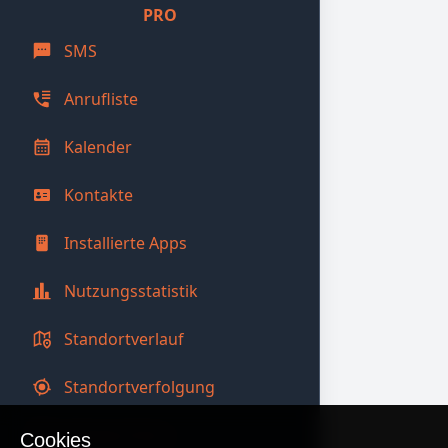
PRO
SMS
Anrufliste
Kalender
Kontakte
Installierte Apps
Nutzungsstatistik
Standortverlauf
Standortverfolgung
Entsperrfotos
Cookies