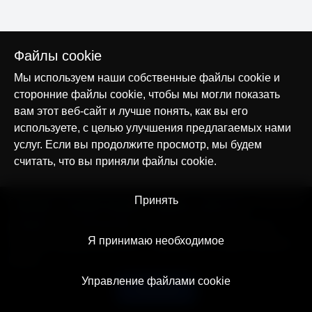
Файлы cookie
Мы используем наши собственные файлы cookie и
сторонние файлы cookie, чтобы мы могли показать
вам этот веб-сайт и лучше понять, как вы его
используете, с целью улучшения предлагаемых нами
услуг. Если вы продолжите просмотр, мы будем
считать, что вы приняли файлы cookie.
© AllTracker 2014-2026, Все права сохранены
Принять
alltracker.org
alltracker.de
alltracker.su
alltracker-family.com
alltracker-business.com
ЮРИДИЧЕСКАЯ ИНФОРМАЦИЯ:
Пользовательское соглашение
Я принимаю необходимое
Политика конфиденциальности
Примечание о Cookies и Трекинге
Контакт
Управление файлами cookie
Русский