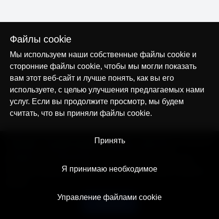
Файлы cookie
Мы используем наши собственные файлы cookie и
сторонние файлы cookie, чтобы мы могли показать
вам этот веб-сайт и лучше понять, как вы его
используете, с целью улучшения предлагаемых нами
услуг. Если вы продолжите просмотр, мы будем
считать, что вы приняли файлы cookie.
© AllTracker 2014-2026, Все права сохранены
Принять
alltracker.org
alltracker.de
alltracker.su
alltracker-family.com
alltracker-business.com
ЮРИДИЧЕСКАЯ ИНФОРМАЦИЯ:
Пользовательское соглашение
Я принимаю необходимое
Политика конфиденциальности
Примечание о Cookies и Трекинге
Контакт
Управление файлами cookie
Русский