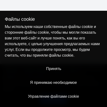
Файлы cookie
Мы используем наши собственные файлы cookie и
сторонние файлы cookie, чтобы мы могли показать
вам этот веб-сайт и лучше понять, как вы его
используете, с целью улучшения предлагаемых нами
услуг. Если вы продолжите просмотр, мы будем
считать, что вы приняли файлы cookie.
© AllTracker 2014-2026, Все права сохранены
Принять
alltracker.org
alltracker.de
alltracker.su
alltracker-family.com
alltracker-business.com
ЮРИДИЧЕСКАЯ ИНФОРМАЦИЯ:
Пользовательское соглашение
Я принимаю необходимое
Политика конфиденциальности
Примечание о Cookies и Трекинге
Контакт
Управление файлами cookie
Русский