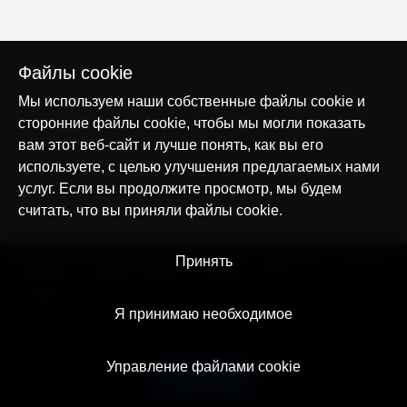
Файлы cookie
Мы используем наши собственные файлы cookie и
сторонние файлы cookie, чтобы мы могли показать
вам этот веб-сайт и лучше понять, как вы его
используете, с целью улучшения предлагаемых нами
услуг. Если вы продолжите просмотр, мы будем
считать, что вы приняли файлы cookie.
© AllTracker 2014-2026, Все права сохранены
Принять
alltracker.org
alltracker.de
alltracker.su
alltracker-family.com
alltracker-business.com
ЮРИДИЧЕСКАЯ ИНФОРМАЦИЯ:
Пользовательское соглашение
Я принимаю необходимое
Политика конфиденциальности
Примечание о Cookies и Трекинге
Контакт
Управление файлами cookie
Русский