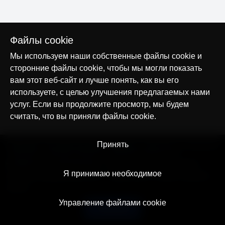
Файлы cookie
Мы используем наши собственные файлы cookie и
сторонние файлы cookie, чтобы мы могли показать
вам этот веб-сайт и лучше понять, как вы его
используете, с целью улучшения предлагаемых нами
услуг. Если вы продолжите просмотр, мы будем
считать, что вы приняли файлы cookie.
© AllTracker 2014-2026, Все права сохранены
Принять
alltracker.org
alltracker.de
alltracker.su
alltracker-family.com
alltracker-business.com
ЮРИДИЧЕСКАЯ ИНФОРМАЦИЯ:
Пользовательское соглашение
Я принимаю необходимое
Политика конфиденциальности
Примечание о Cookies и Трекинге
Контакт
Управление файлами cookie
Русский