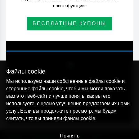
новые функции.
БЕСПЛАТНЫЕ КУПОНЫ
Файлы cookie
Мы используем наши собственные файлы cookie и
сторонние файлы cookie, чтобы мы могли показать
alltracker.org
alltracker.de
alltracker.su
alltracker-family.com
вам этот веб-сайт и лучше понять, как вы его
alltracker-business.com
используете, с целью улучшения предлагаемых нами
услуг. Если вы продолжите просмотр, мы будем
считать, что вы приняли файлы cookie.
© AllTracker 2014-2026, Все права сохранены
Принять
alltracker.org
alltracker.de